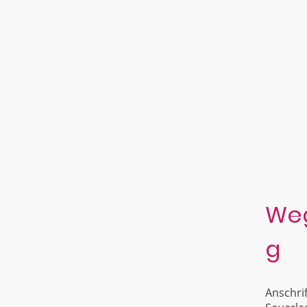
Weg
g
Anschri