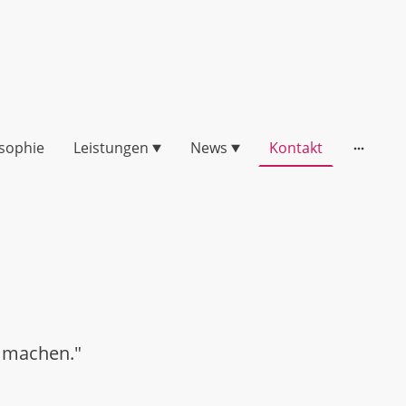
osophie
Leistungen
News
Kontakt
t machen."