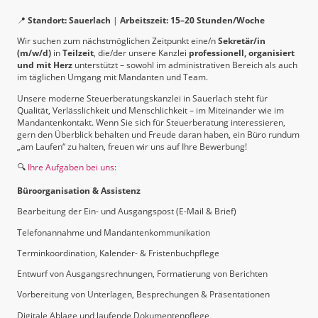
📍
Standort: Sauerlach
|
Arbeitszeit: 15–20 Stunden/Woche
Wir suchen zum nächstmöglichen Zeitpunkt eine/n
Sekretär/in
(m/w/d)
in
Teilzeit
, die/der unsere Kanzlei
professionell, organisiert
und mit Herz
unterstützt – sowohl im administrativen Bereich als auch
im täglichen Umgang mit Mandanten und Team.
Unsere moderne Steuerberatungskanzlei in Sauerlach steht für
Qualität, Verlässlichkeit und Menschlichkeit – im Miteinander wie im
Mandantenkontakt. Wenn Sie sich für Steuerberatung interessieren,
gern den Überblick behalten und Freude daran haben, ein Büro rundum
„am Laufen“ zu halten, freuen wir uns auf Ihre Bewerbung!
🔍
Ihre Aufgaben bei uns:
Büroorganisation & Assistenz
Bearbeitung der Ein- und Ausgangspost (E-Mail & Brief)
Telefonannahme und Mandantenkommunikation
Terminkoordination, Kalender- & Fristenbuchpflege
Entwurf von Ausgangsrechnungen, Formatierung von Berichten
Vorbereitung von Unterlagen, Besprechungen & Präsentationen
Digitale Ablage und laufende Dokumentenpflege